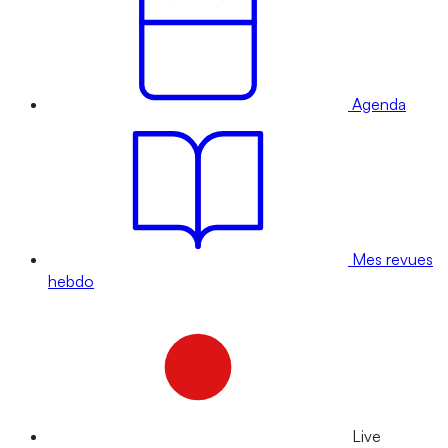
Agenda
Mes revues
hebdo
Live