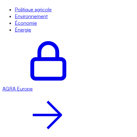
Politique agricole
Environnement
Économie
Énergie
AGRA
Europe