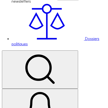
newsletters
Dossiers
politiques