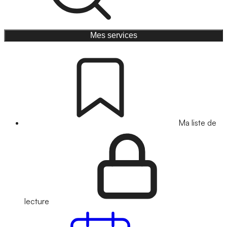
Mes services
Ma liste de
lecture