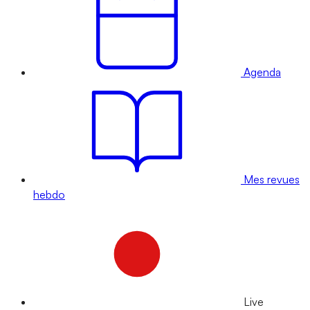
Agenda
Mes revues
hebdo
Live