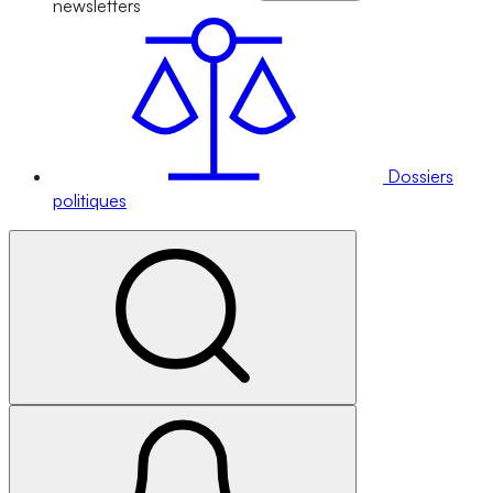
newsletters
Dossiers
politiques