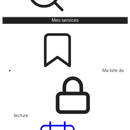
Mes services
Ma liste de
lecture