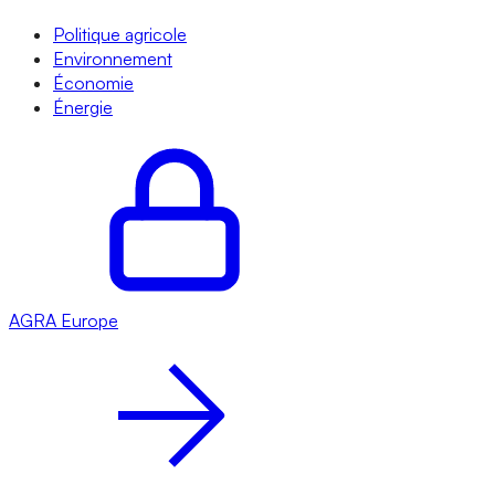
Politique agricole
Environnement
Économie
Énergie
AGRA
Europe