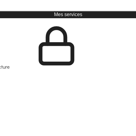
Mes services
cture