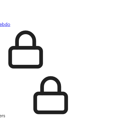
hebdo
ers