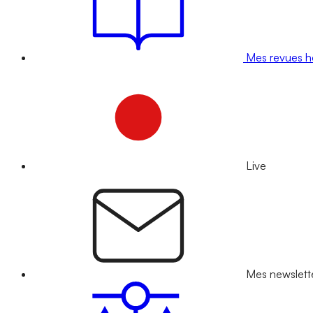
Mes revues 
Live
Mes newslett