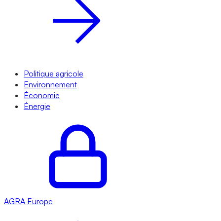
Politique agricole
Environnement
Économie
Énergie
AGRA
Europe