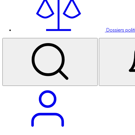
Dossiers poli