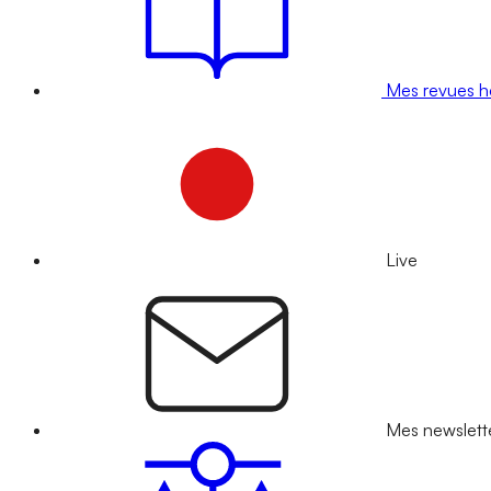
Mes revues 
Live
Mes newslett