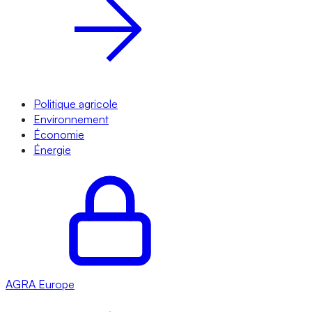
Politique agricole
Environnement
Économie
Énergie
AGRA
Europe