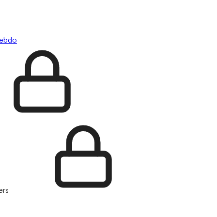
hebdo
ers