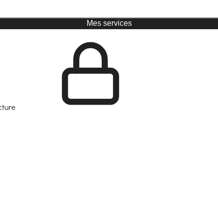
Mes services
cture