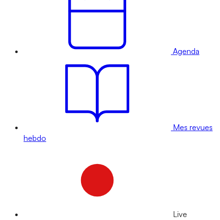
Agenda
Mes revues
hebdo
Live