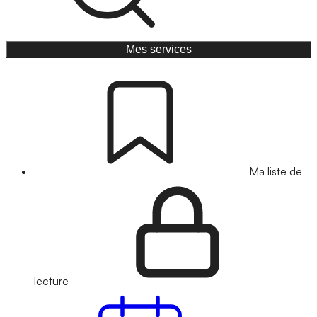
Mes services
Ma liste de
lecture