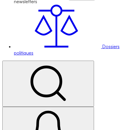
newsletters
Dossiers
politiques