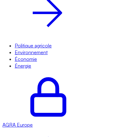
Politique agricole
Environnement
Économie
Énergie
AGRA
Europe