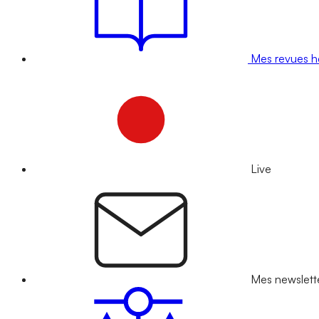
Mes revues 
Live
Mes newslett