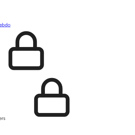
hebdo
ers