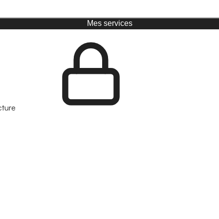
Mes services
cture