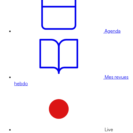
Agenda
Mes revues
hebdo
Live