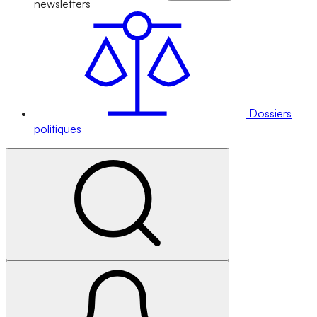
newsletters
Dossiers
politiques