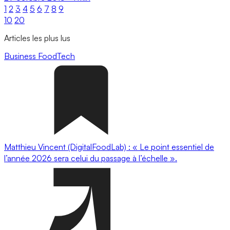
1
2
3
4
5
6
7
8
9
10
20
Articles les plus lus
Business
FoodTech
Matthieu Vincent (DigitalFoodLab) : « Le point essentiel de
l’année 2026 sera celui du passage à l’échelle ».