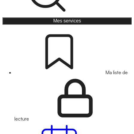
Mes services
Ma liste de
lecture