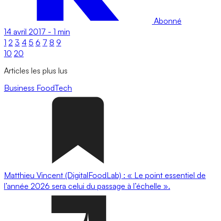
Abonné
14 avril 2017
-
1 min
1
2
3
4
5
6
7
8
9
10
20
Articles les plus lus
Business
FoodTech
Matthieu Vincent (DigitalFoodLab) : « Le point essentiel de
l’année 2026 sera celui du passage à l’échelle ».