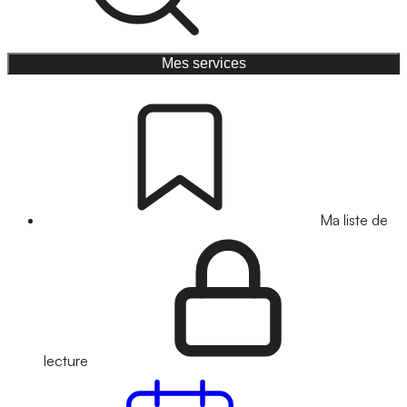
Mes services
Ma liste de
lecture