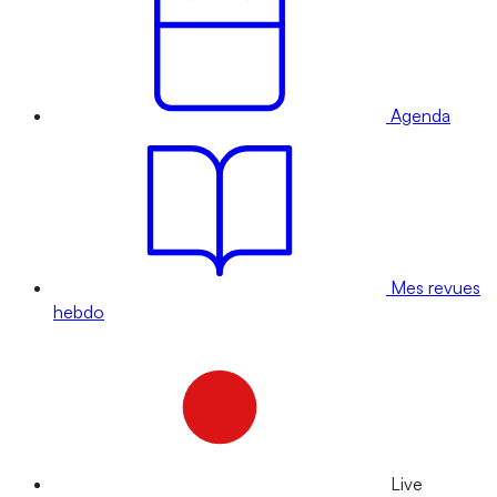
Agenda
Mes revues
hebdo
Live