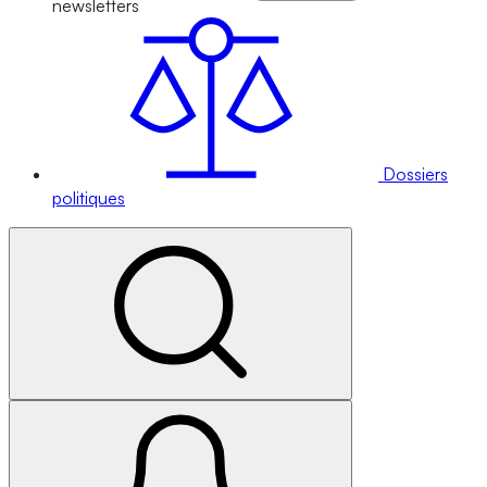
newsletters
Dossiers
politiques