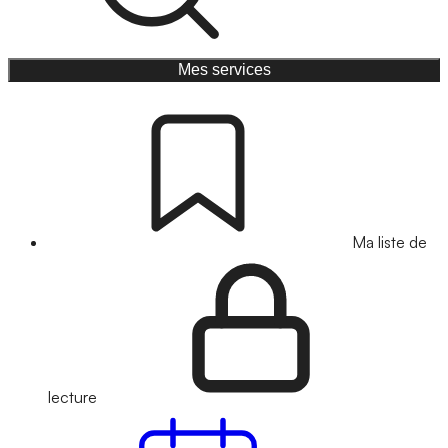
Mes services
Ma liste de
lecture