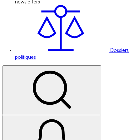
newsletters
Dossiers
politiques