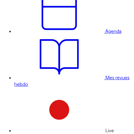
Agenda
Mes revues
hebdo
Live