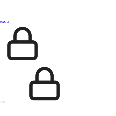
hebdo
ers