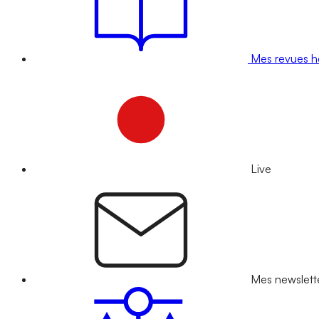
Mes revues 
Live
Mes newslett