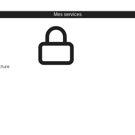
Mes services
cture