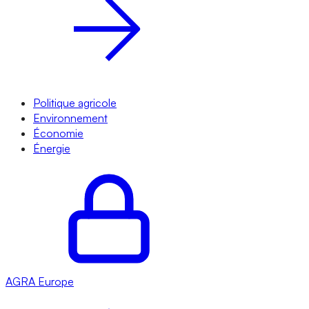
Politique agricole
Environnement
Économie
Énergie
AGRA
Europe