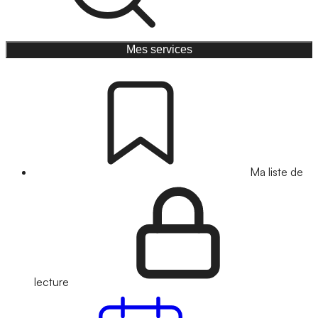
Mes services
Ma liste de
lecture