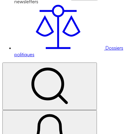
newsletters
Dossiers
politiques