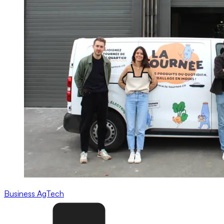
Business
AgTech