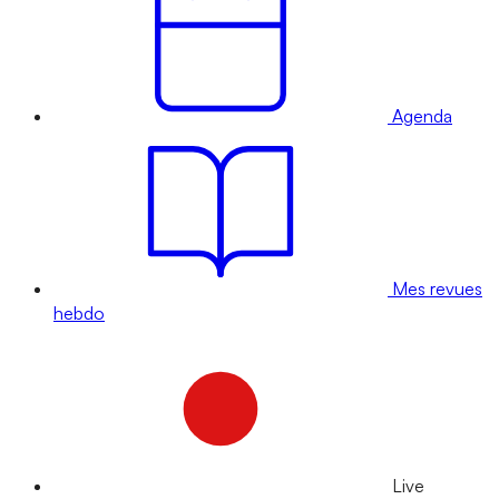
Agenda
Mes revues
hebdo
Live