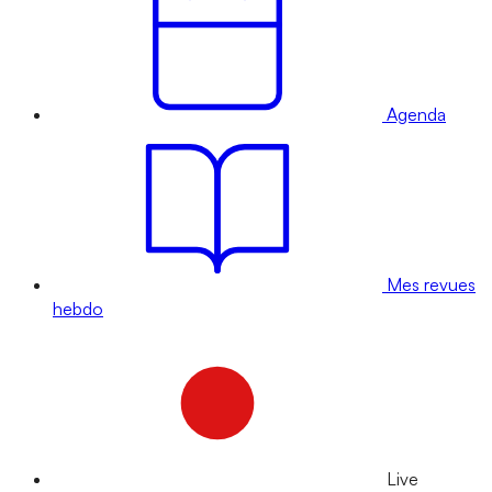
Agenda
Mes revues
hebdo
Live