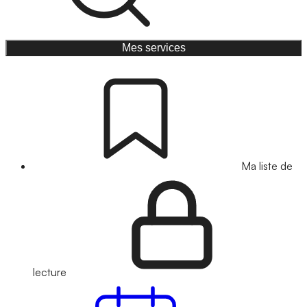
Mes services
Ma liste de
lecture