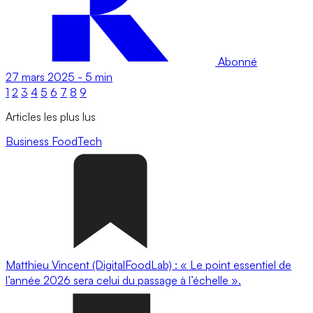
Abonné
27 mars 2025
-
5 min
1
2
3
4
5
6
7
8
9
Articles les plus lus
Business
FoodTech
Matthieu Vincent (DigitalFoodLab) : « Le point essentiel de
l’année 2026 sera celui du passage à l’échelle ».