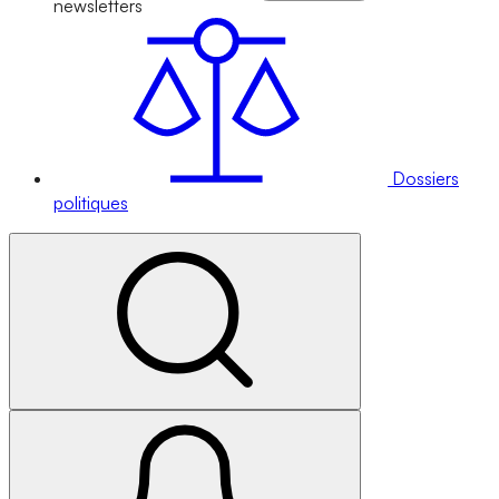
newsletters
Dossiers
politiques