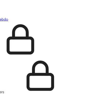
hebdo
ers