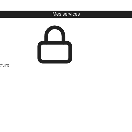
Mes services
cture