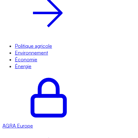
Politique agricole
Environnement
Économie
Énergie
AGRA
Europe