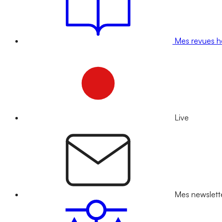
Mes revues 
Live
Mes newslett