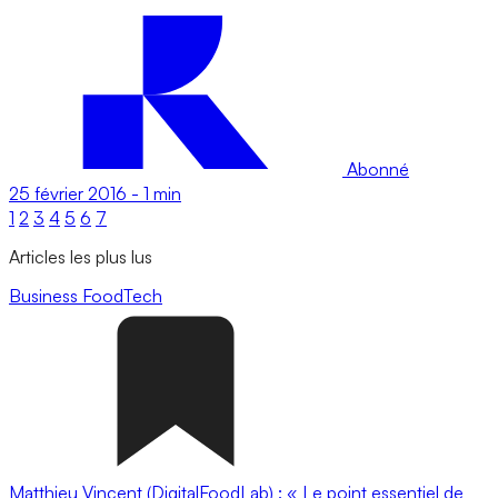
Abonné
25 février 2016
-
1 min
1
2
3
4
5
6
7
Articles les plus lus
Business
FoodTech
Matthieu Vincent (DigitalFoodLab) : « Le point essentiel de