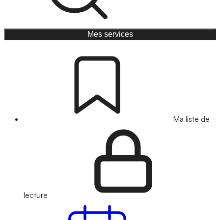
Mes services
Ma liste de
lecture