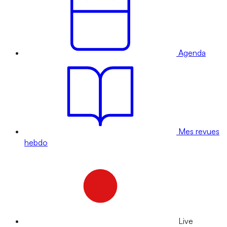
Agenda
Mes revues
hebdo
Live