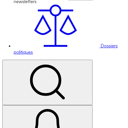
newsletters
Dossiers
politiques