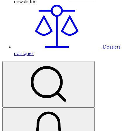
newsletters
Dossiers
politiques