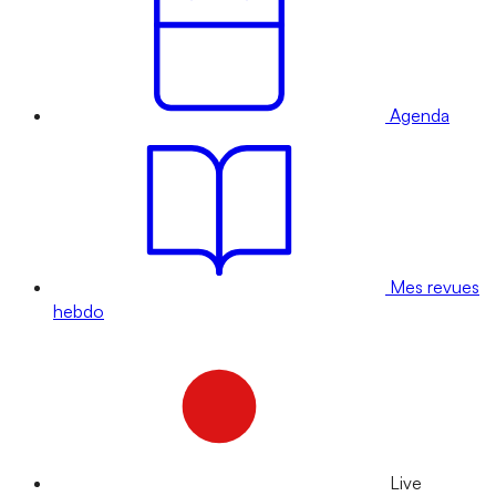
Agenda
Mes revues
hebdo
Live