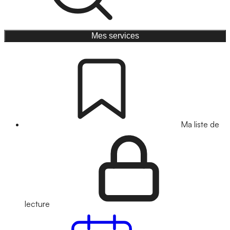
Mes services
Ma liste de
lecture