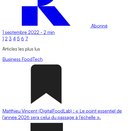
Abonné
1 septembre 2022
-
2 min
1
2
3
4
5
6
7
Articles les plus lus
Business
FoodTech
Matthieu Vincent (DigitalFoodLab) : « Le point essentiel de
l’année 2026 sera celui du passage à l’échelle ».