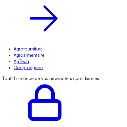
Agrofourniture
Agroalimentaire
AgTech
Coop-négoce
Tout l'historique de vos newsletters quotidiennes