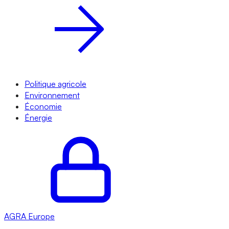
Politique agricole
Environnement
Économie
Énergie
AGRA
Europe