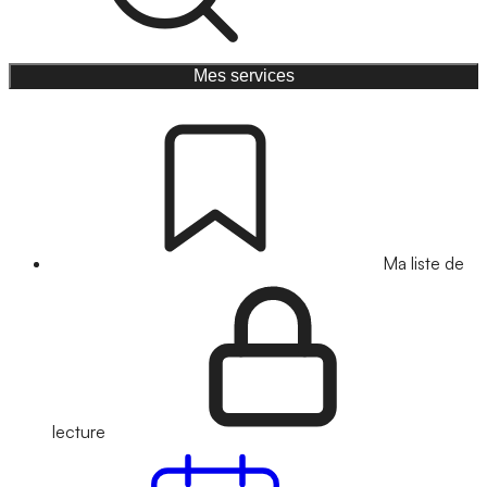
Mes services
Ma liste de
lecture