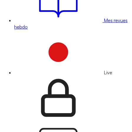
Mes revues
hebdo
Live