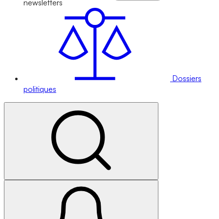
newsletters
Dossiers
politiques