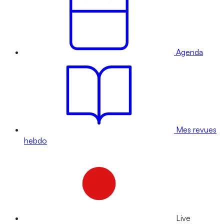
Agenda
Mes revues
hebdo
Live