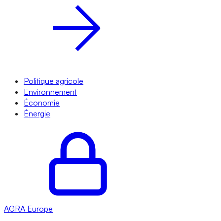
Politique agricole
Environnement
Économie
Énergie
AGRA
Europe