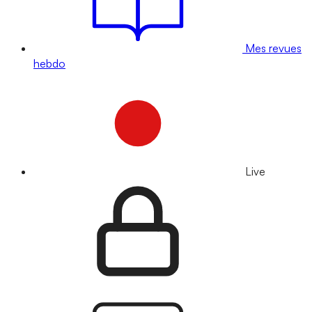
Mes revues
hebdo
Live