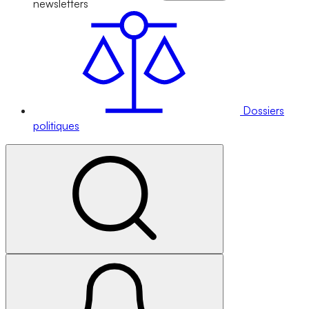
newsletters
Dossiers
politiques