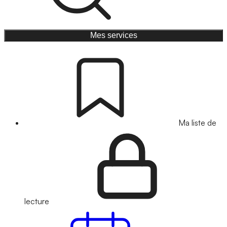
Mes services
Ma liste de
lecture