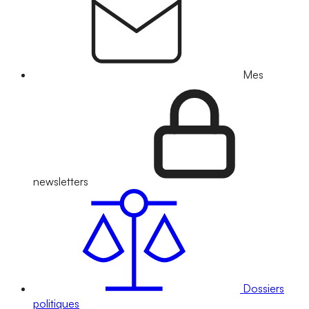
Mes
newsletters
Dossiers
politiques