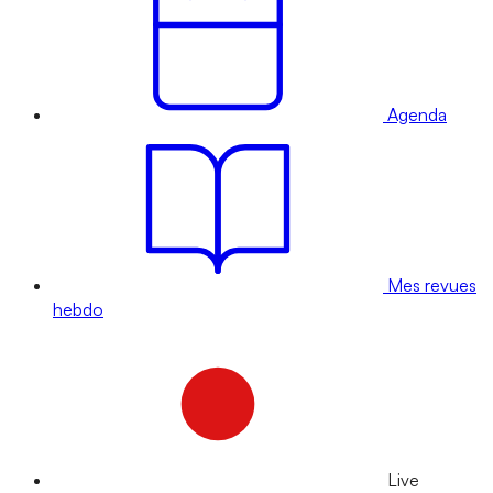
Agenda
Mes revues
hebdo
Live