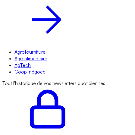
Agrofourniture
Agroalimentaire
AgTech
Coop-négoce
Tout l'historique de vos newsletters quotidiennes