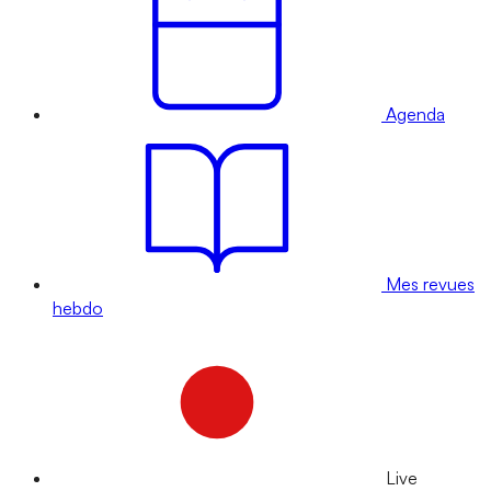
Agenda
Mes revues
hebdo
Live