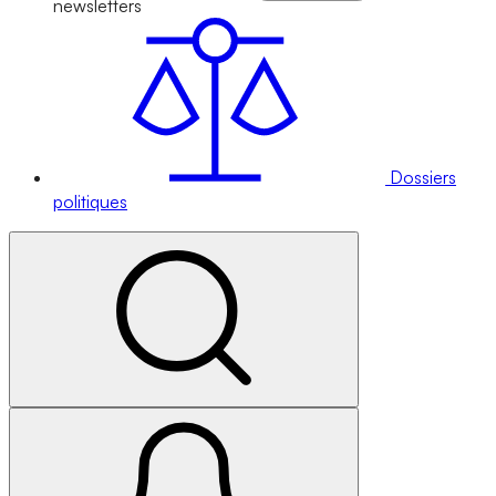
newsletters
Dossiers
politiques