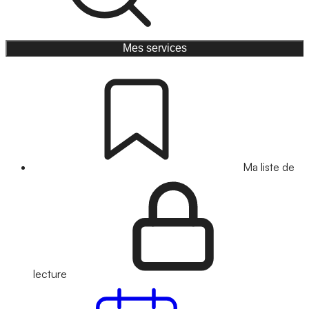
Mes services
Ma liste de
lecture