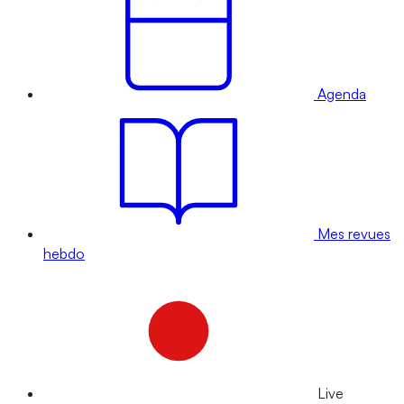
Agenda
Mes revues
hebdo
Live