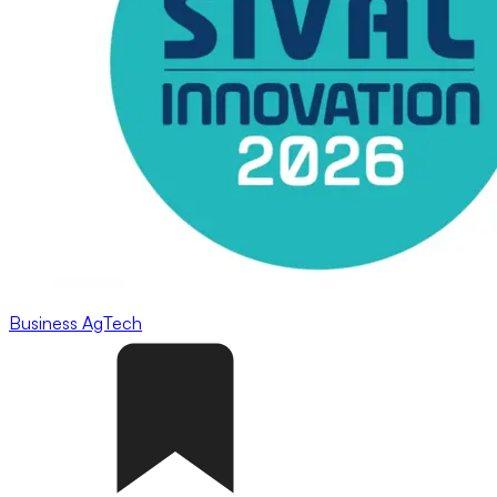
Business
AgTech