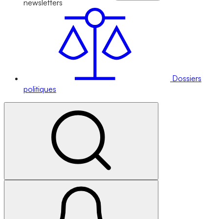
newsletters
Dossiers
politiques