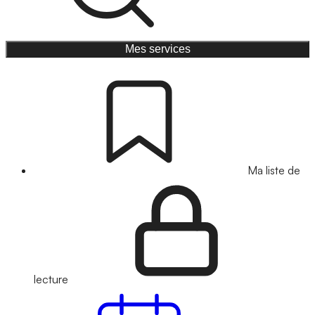
Mes services
Ma liste de
lecture