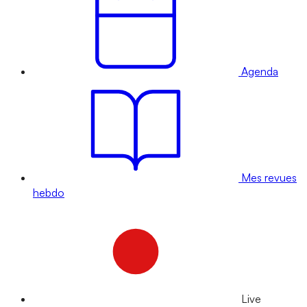
Agenda
Mes revues
hebdo
Live