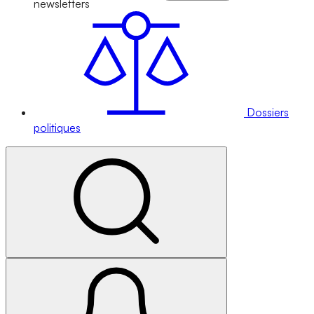
newsletters
Dossiers
politiques