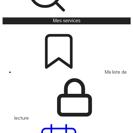
Mes services
Ma liste de
lecture