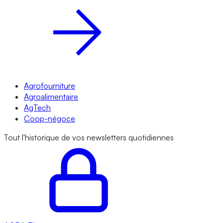
Agrofourniture
Agroalimentaire
AgTech
Coop-négoce
Tout l'historique de vos newsletters quotidiennes