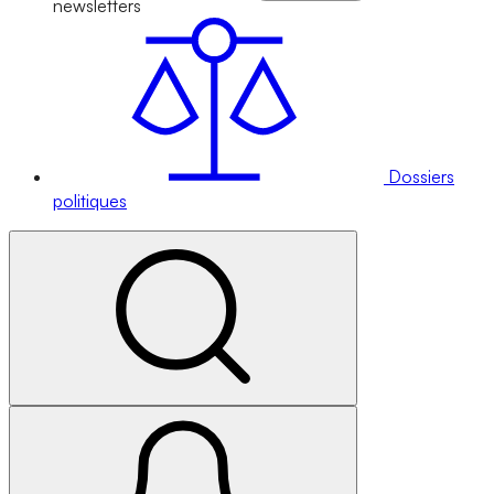
newsletters
Dossiers
politiques