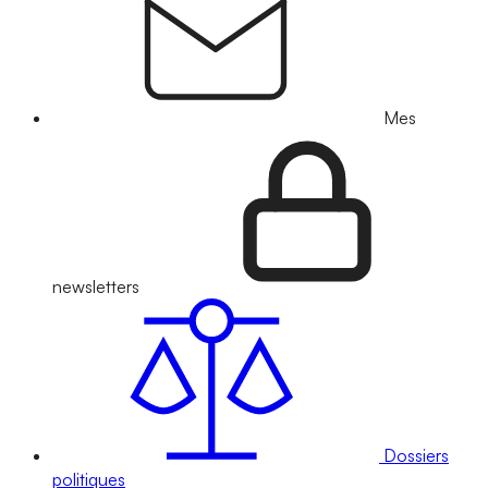
Mes
newsletters
Dossiers
politiques