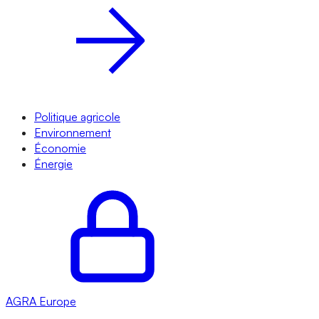
Politique agricole
Environnement
Économie
Énergie
AGRA
Europe