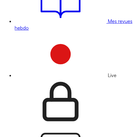
Mes revues
hebdo
Live