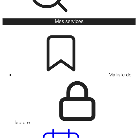
Mes services
Ma liste de
lecture