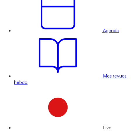
Agenda
Mes revues
hebdo
Live