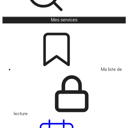
Mes services
Ma liste de
lecture