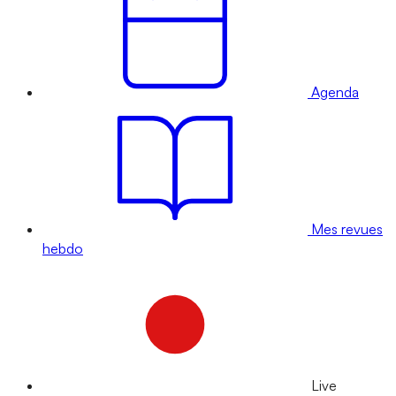
Agenda
Mes revues
hebdo
Live