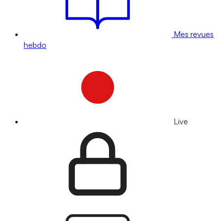
Mes revues
hebdo
Live