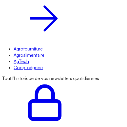
Agrofourniture
Agroalimentaire
AgTech
Coop-négoce
Tout l'historique de vos newsletters quotidiennes