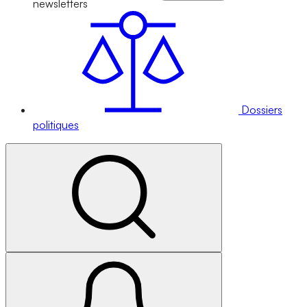
newsletters
Dossiers
politiques