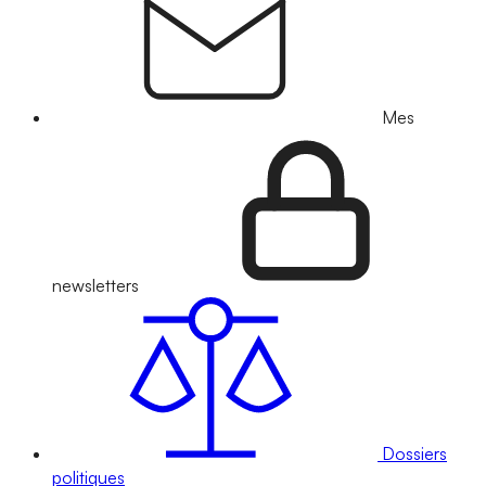
Mes
newsletters
Dossiers
politiques