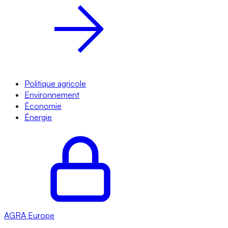
Politique agricole
Environnement
Économie
Énergie
AGRA
Europe