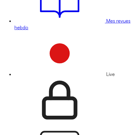
Mes revues
hebdo
Live