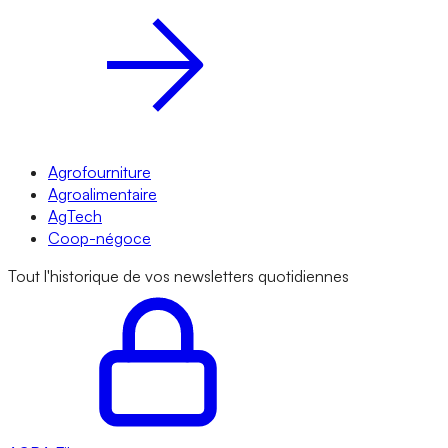
Agrofourniture
Agroalimentaire
AgTech
Coop-négoce
Tout l'historique de vos newsletters quotidiennes