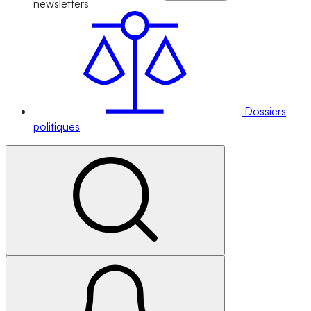
newsletters
Dossiers
politiques