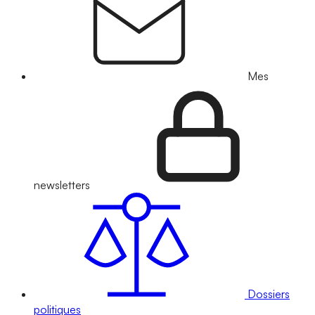
Mes
newsletters
Dossiers
politiques