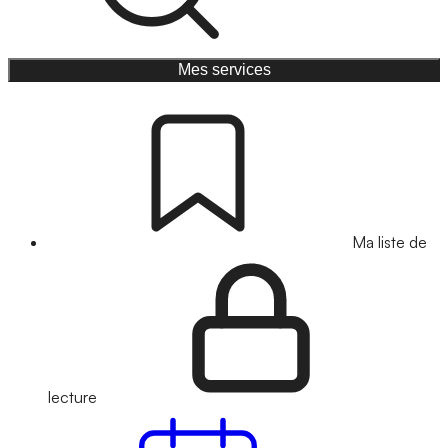
Mes services
Ma liste de
lecture