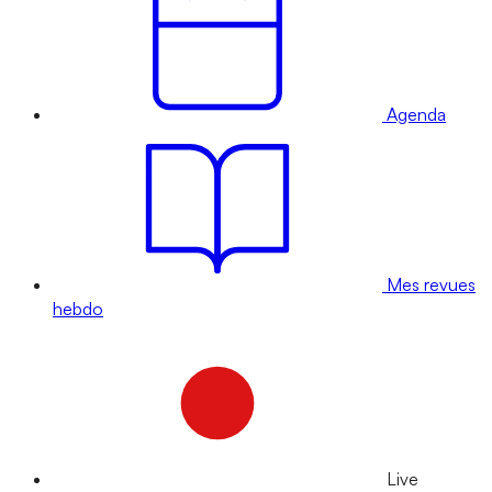
Agenda
Mes revues
hebdo
Live