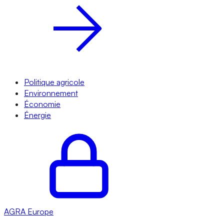
Politique agricole
Environnement
Économie
Énergie
AGRA
Europe