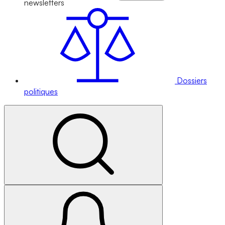
newsletters
Dossiers
politiques