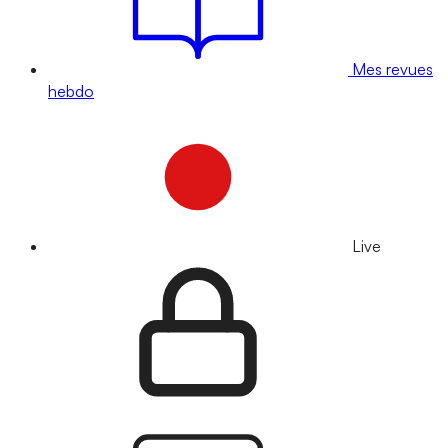
Mes revues
hebdo
Live