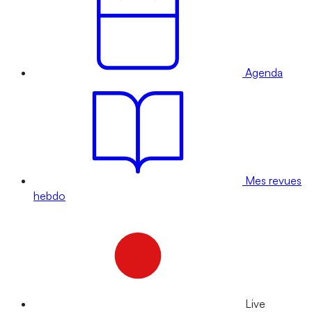
Agenda
Mes revues
hebdo
Live