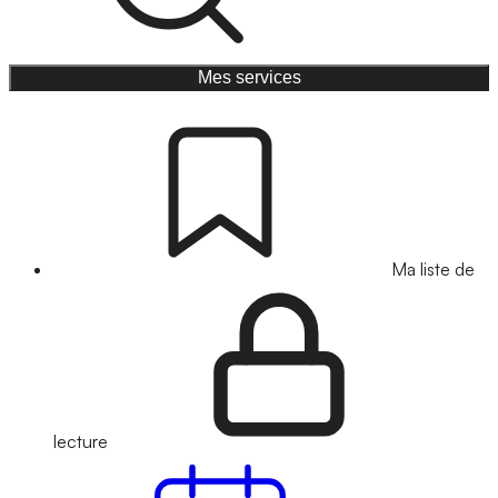
Mes services
Ma liste de
lecture