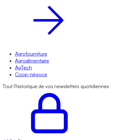
Agrofourniture
Agroalimentaire
AgTech
Coop-négoce
Tout l'historique de vos newsletters quotidiennes