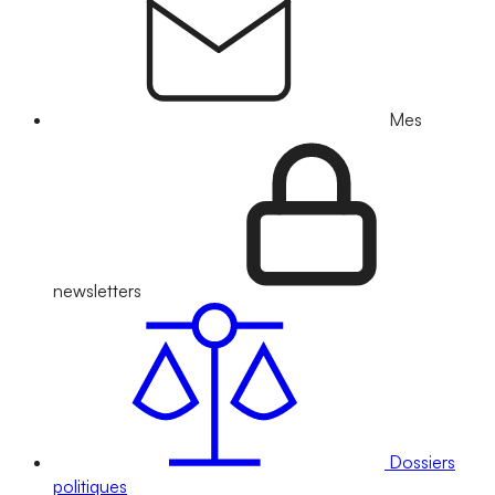
Mes
newsletters
Dossiers
politiques