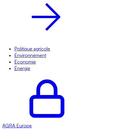
Politique agricole
Environnement
Économie
Énergie
AGRA
Europe