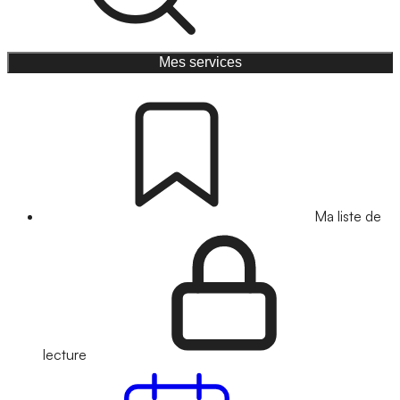
Mes services
Ma liste de
lecture