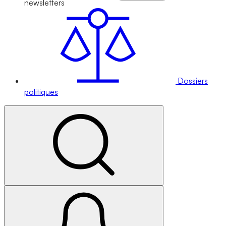
newsletters
Dossiers
politiques