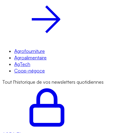
Agrofourniture
Agroalimentaire
AgTech
Coop-négoce
Tout l'historique de vos newsletters quotidiennes