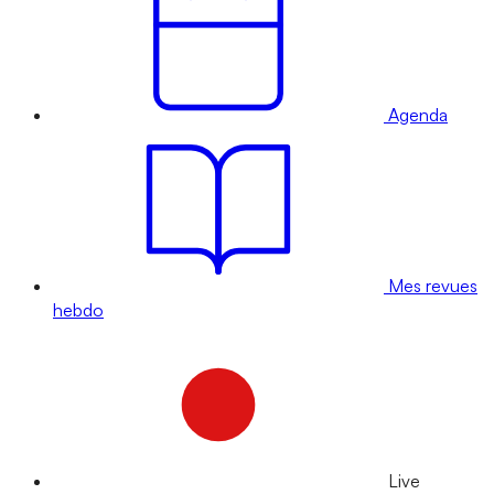
Agenda
Mes revues
hebdo
Live