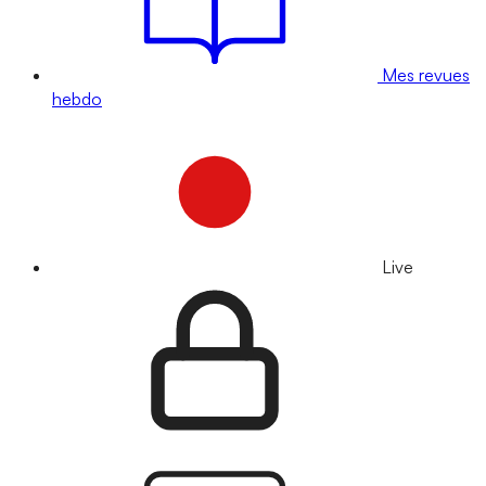
Mes revues
hebdo
Live