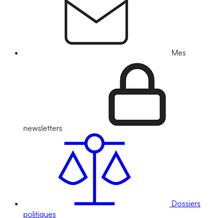
Mes
newsletters
Dossiers
politiques