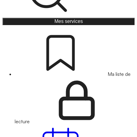
Mes services
Ma liste de
lecture