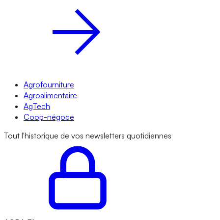
Agrofourniture
Agroalimentaire
AgTech
Coop-négoce
Tout l'historique de vos newsletters quotidiennes