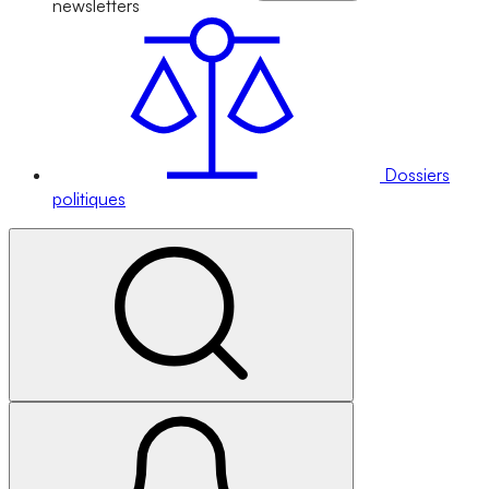
newsletters
Dossiers
politiques