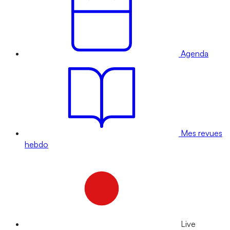
Agenda
Mes revues
hebdo
Live