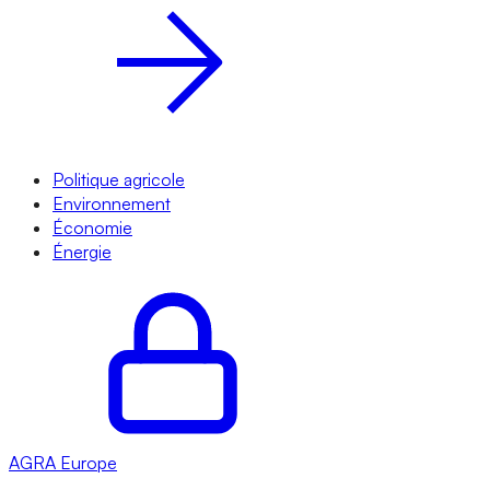
Politique agricole
Environnement
Économie
Énergie
AGRA
Europe