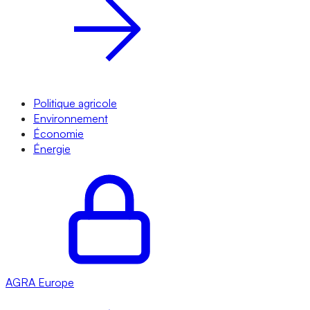
Politique agricole
Environnement
Économie
Énergie
AGRA
Europe