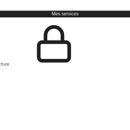
Mes services
cture