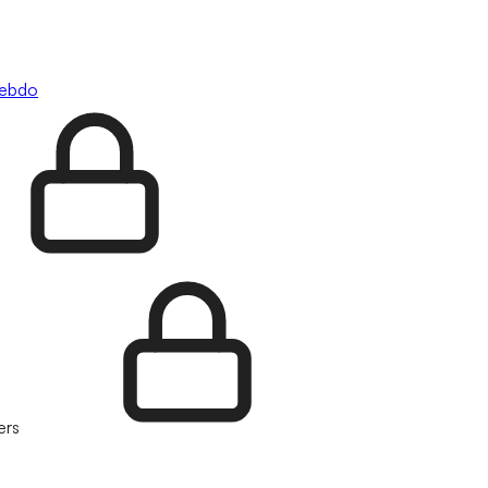
hebdo
ers