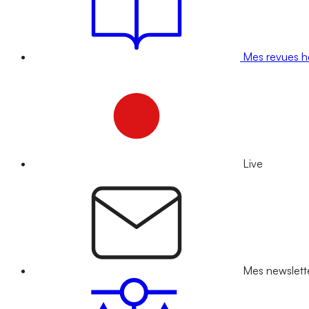
Mes revues 
Live
Mes newslett