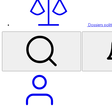
Dossiers poli