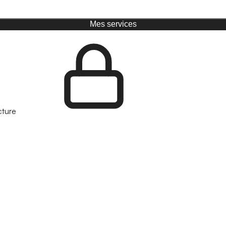
Mes services
cture