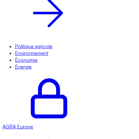
Politique agricole
Environnement
Économie
Énergie
AGRA
Europe