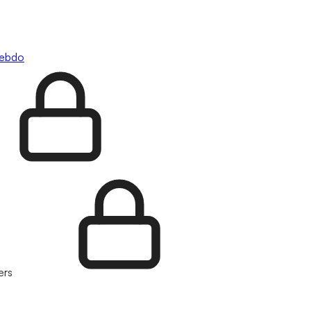
hebdo
ers