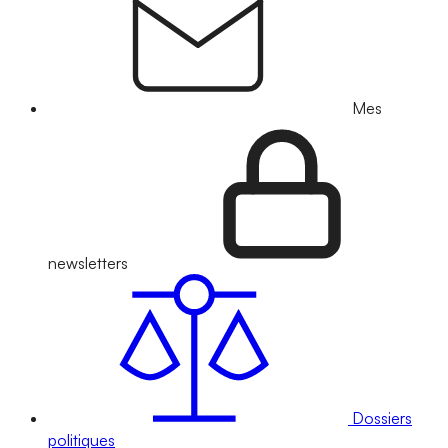
Mes
newsletters
Dossiers
politiques