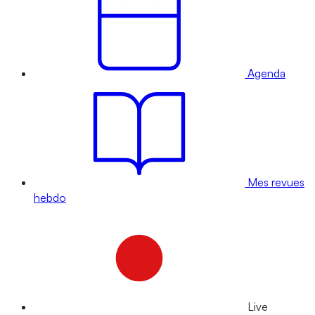
Agenda
Mes revues
hebdo
Live