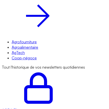
Agrofourniture
Agroalimentaire
AgTech
Coop-négoce
Tout l'historique de vos newsletters quotidiennes