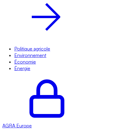
Politique agricole
Environnement
Économie
Énergie
AGRA
Europe