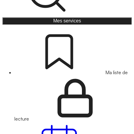
Mes services
Ma liste de
lecture