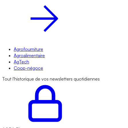
Agrofourniture
Agroalimentaire
AgTech
Coop-négoce
Tout l'historique de vos newsletters quotidiennes