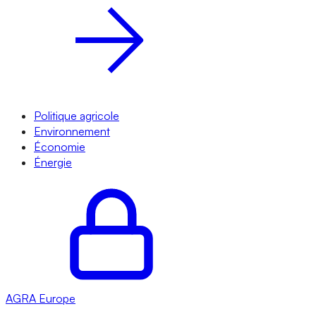
Politique agricole
Environnement
Économie
Énergie
AGRA
Europe