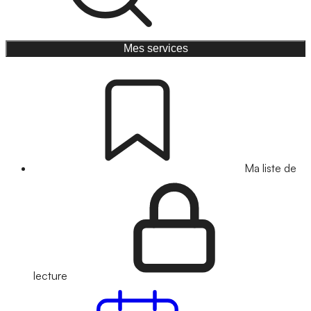
Mes services
Ma liste de
lecture