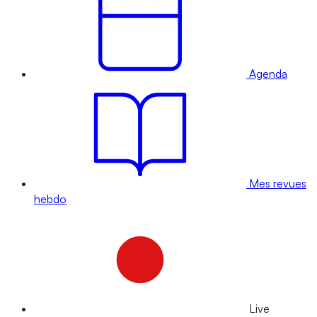
Agenda
Mes revues
hebdo
Live