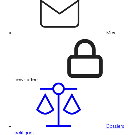
Mes
newsletters
Dossiers
politiques