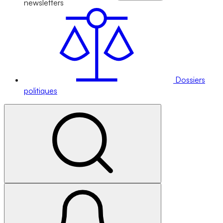
newsletters
Dossiers
politiques