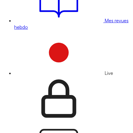
Mes revues
hebdo
Live