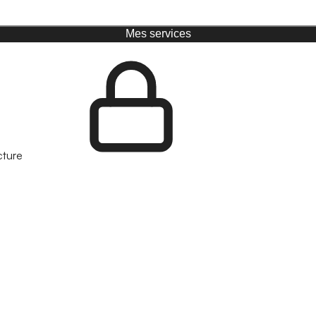
Mes services
cture