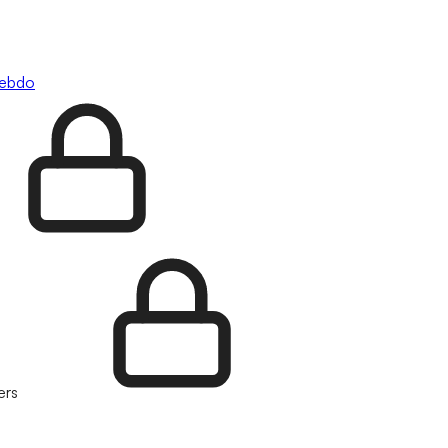
hebdo
ers