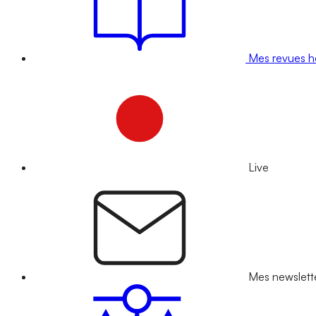
Mes revues 
Live
Mes newslett