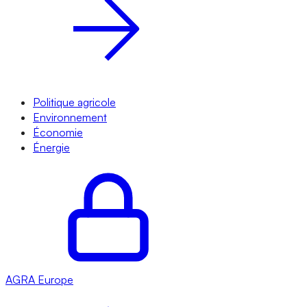
Politique agricole
Environnement
Économie
Énergie
AGRA
Europe