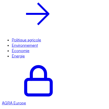
Politique agricole
Environnement
Économie
Énergie
AGRA
Europe