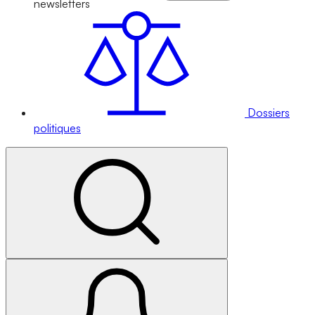
newsletters
Dossiers
politiques