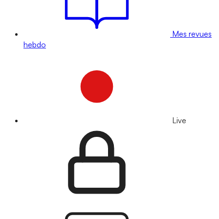
Mes revues
hebdo
Live