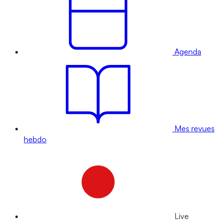
Agenda
Mes revues
hebdo
Live