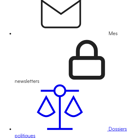
Mes
newsletters
Dossiers
politiques