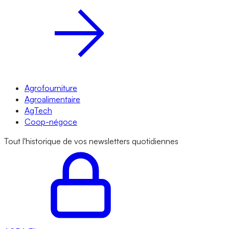
Agrofourniture
Agroalimentaire
AgTech
Coop-négoce
Tout l'historique de vos newsletters quotidiennes