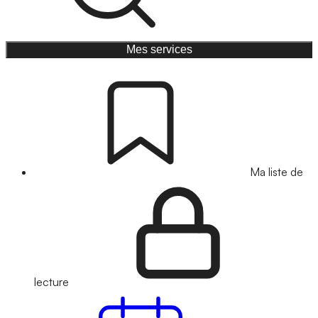
Mes services
Ma liste de
lecture