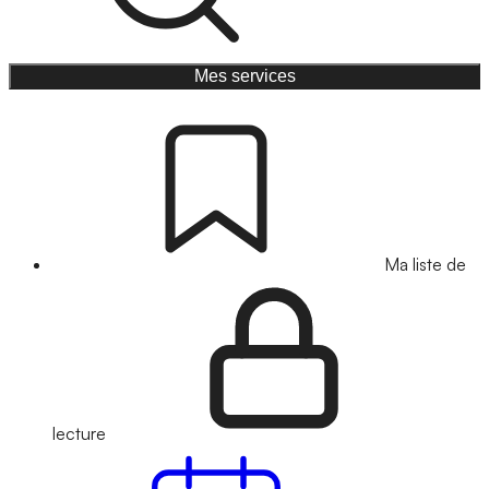
Mes services
Ma liste de
lecture