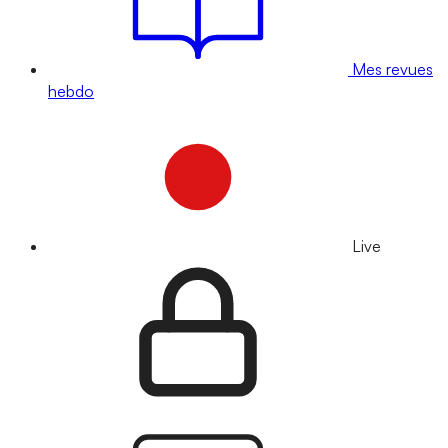
Mes revues
hebdo
Live