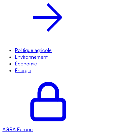
Politique agricole
Environnement
Économie
Énergie
AGRA
Europe