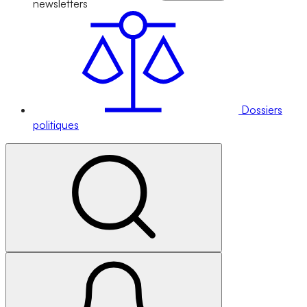
newsletters
Dossiers
politiques