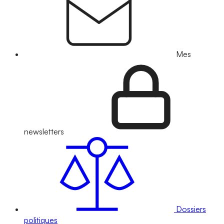
Mes
newsletters
Dossiers
politiques