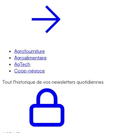
Agrofourniture
Agroalimentaire
AgTech
Coop-négoce
Tout l'historique de vos newsletters quotidiennes