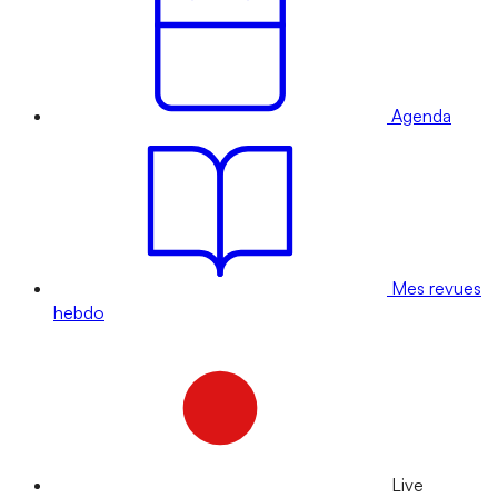
Agenda
Mes revues
hebdo
Live