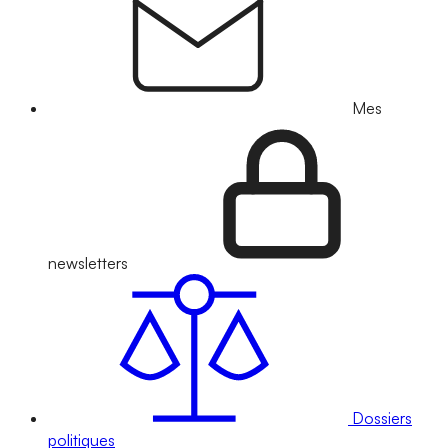
Mes
newsletters
Dossiers
politiques