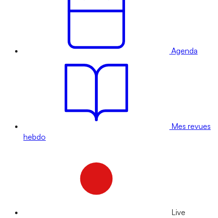
Agenda
Mes revues
hebdo
Live