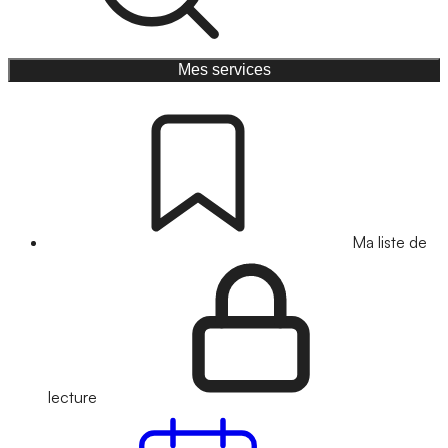
Mes services
Ma liste de
lecture