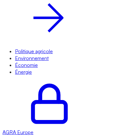
Politique agricole
Environnement
Économie
Énergie
AGRA
Europe