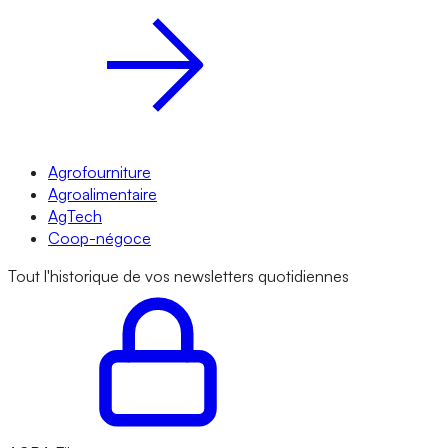
Agrofourniture
Agroalimentaire
AgTech
Coop-négoce
Tout l'historique de vos newsletters quotidiennes