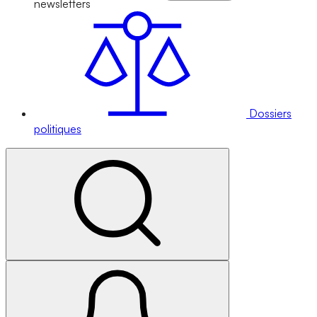
newsletters
Dossiers
politiques