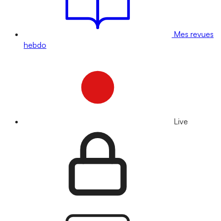
Mes revues
hebdo
Live