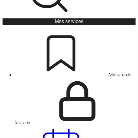
Mes services
Ma liste de
lecture