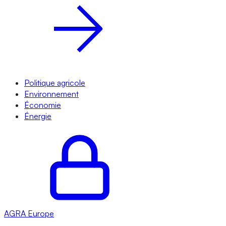
Politique agricole
Environnement
Économie
Énergie
AGRA
Europe