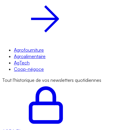
Agrofourniture
Agroalimentaire
AgTech
Coop-négoce
Tout l'historique de vos newsletters quotidiennes