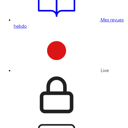
Mes revues
hebdo
Live