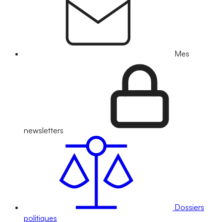
Mes
newsletters
Dossiers
politiques