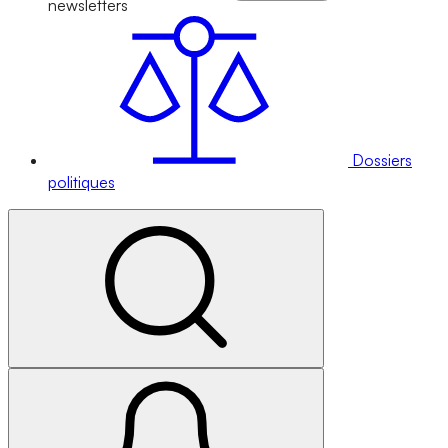
newsletters
Dossiers
politiques