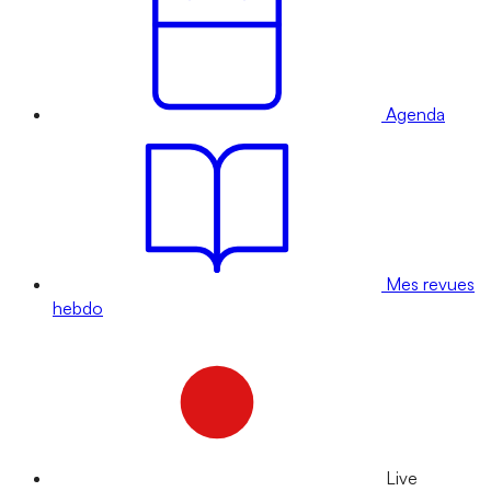
Agenda
Mes revues
hebdo
Live