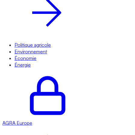
Politique agricole
Environnement
Économie
Énergie
AGRA
Europe