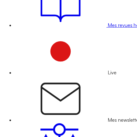
Mes revues 
Live
Mes newslett