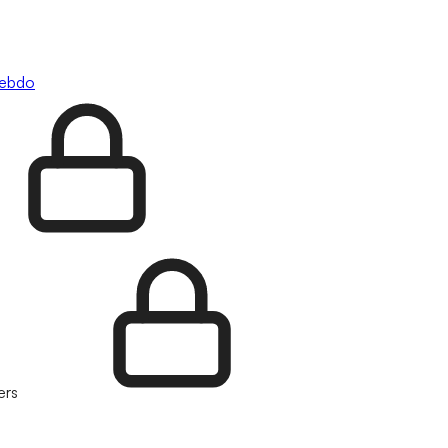
hebdo
ers