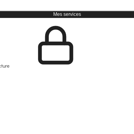
Mes services
cture