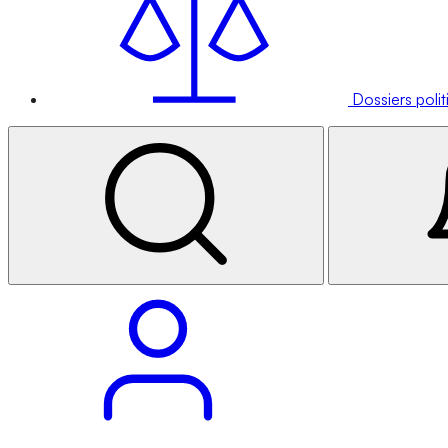
Dossiers poli