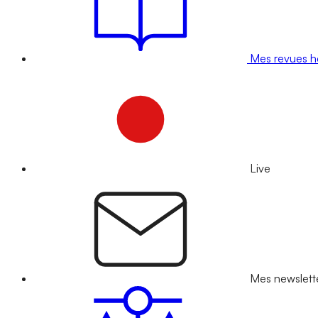
Mes revues 
Live
Mes newslett