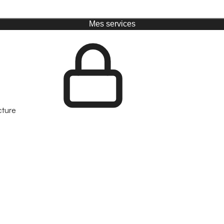
Mes services
cture