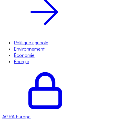
Politique agricole
Environnement
Économie
Énergie
AGRA
Europe