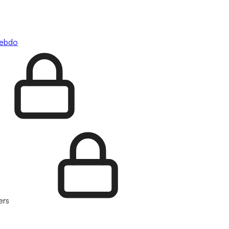
hebdo
ers