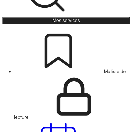
Mes services
Ma liste de
lecture