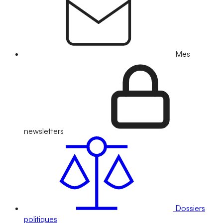
Mes
newsletters
Dossiers
politiques