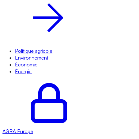
Politique agricole
Environnement
Économie
Énergie
AGRA
Europe