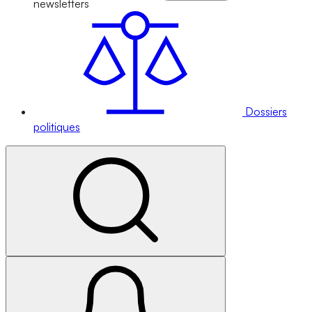
newsletters
Dossiers
politiques