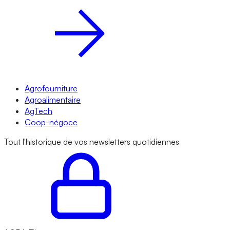
Agrofourniture
Agroalimentaire
AgTech
Coop-négoce
Tout l'historique de vos newsletters quotidiennes