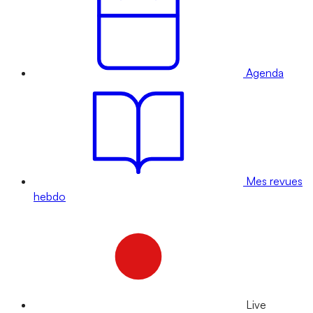
Agenda
Mes revues
hebdo
Live