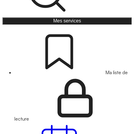
Mes services
Ma liste de
lecture