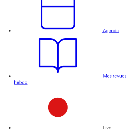
Agenda
Mes revues
hebdo
Live