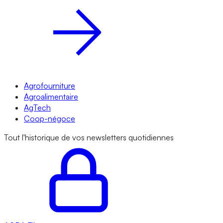
Agrofourniture
Agroalimentaire
AgTech
Coop-négoce
Tout l'historique de vos newsletters quotidiennes