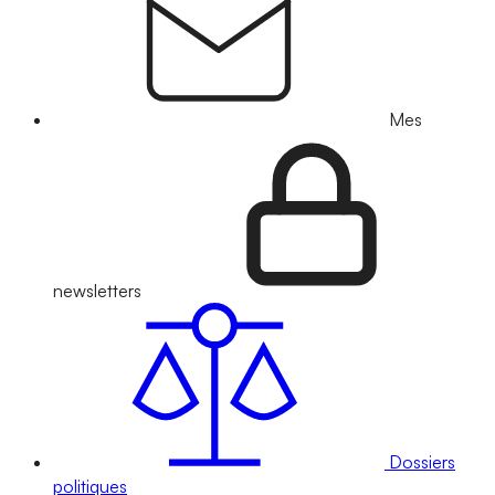
Mes
newsletters
Dossiers
politiques