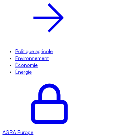
Politique agricole
Environnement
Économie
Énergie
AGRA
Europe