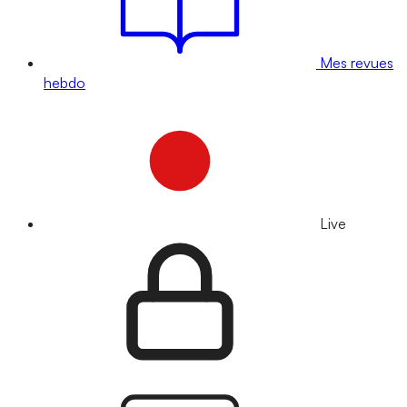
Mes revues
hebdo
Live