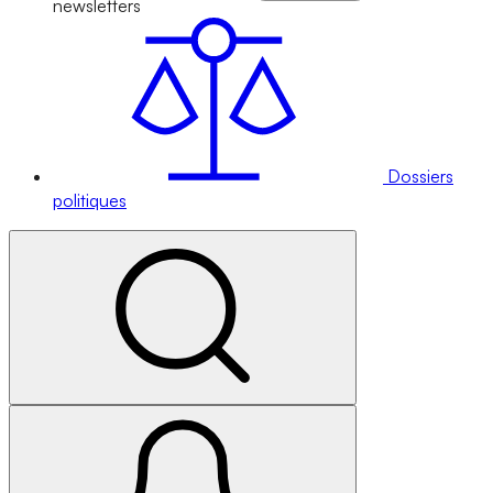
newsletters
Dossiers
politiques