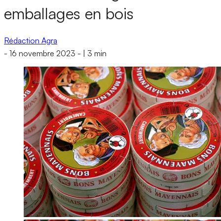
emballages en bois
Rédaction Agra
-
16 novembre 2023
-
|
3 min