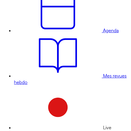
Agenda
Mes revues
hebdo
Live