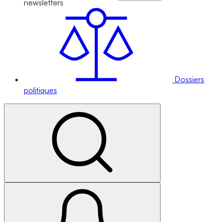
newsletters
Dossiers
politiques