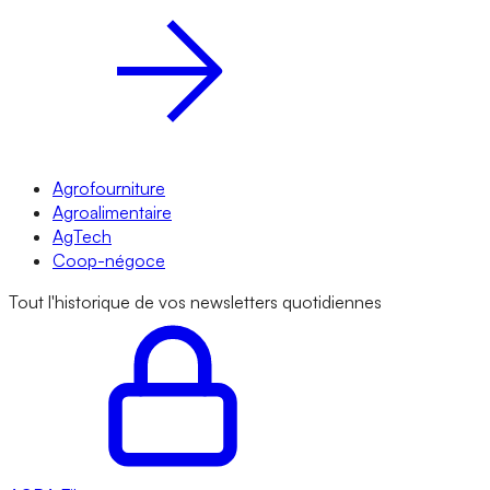
Agrofourniture
Agroalimentaire
AgTech
Coop-négoce
Tout l'historique de vos newsletters quotidiennes