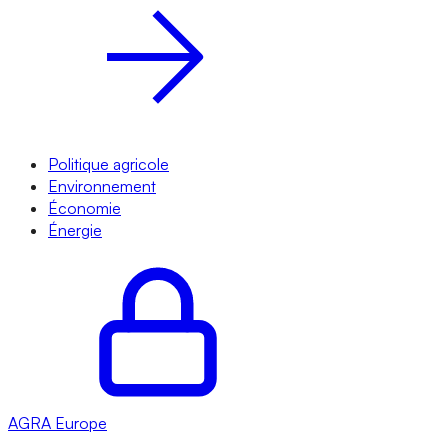
Politique agricole
Environnement
Économie
Énergie
AGRA
Europe