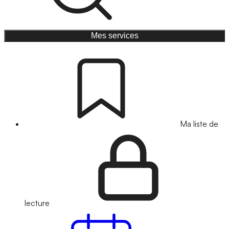
Mes services
Ma liste de
lecture