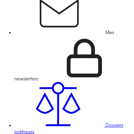
Mes
newsletters
Dossiers
politiques