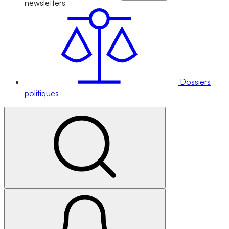
newsletters
Dossiers
politiques