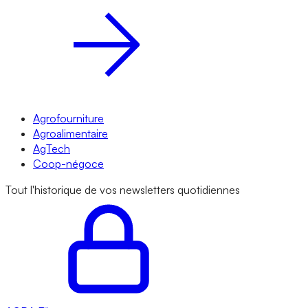
Agrofourniture
Agroalimentaire
AgTech
Coop-négoce
Tout l'historique de vos newsletters quotidiennes