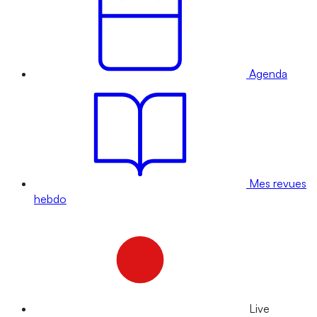
Agenda
Mes revues
hebdo
Live