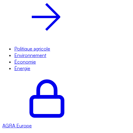
Politique agricole
Environnement
Économie
Énergie
AGRA
Europe