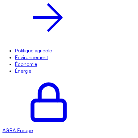
Politique agricole
Environnement
Économie
Énergie
AGRA
Europe