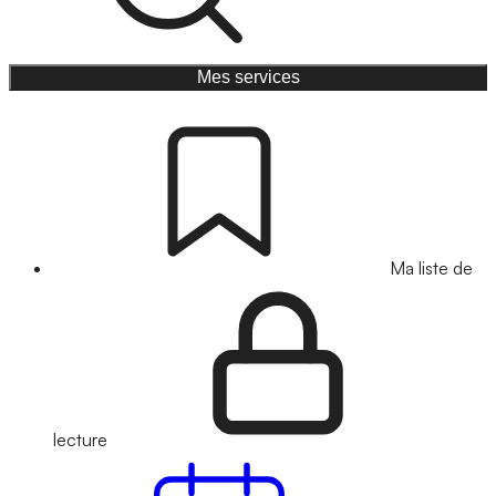
Mes services
Ma liste de
lecture