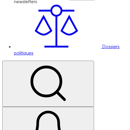
newsletters
Dossiers
politiques