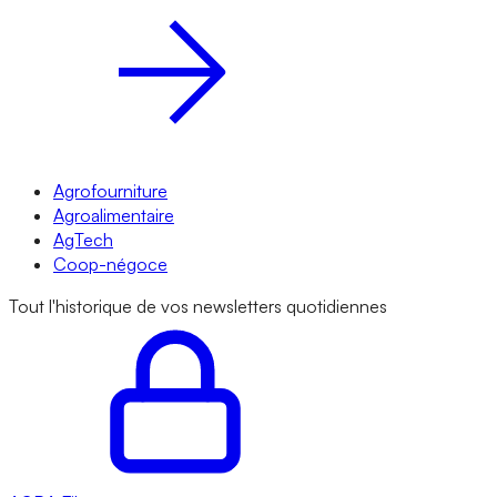
Agrofourniture
Agroalimentaire
AgTech
Coop-négoce
Tout l'historique de vos newsletters quotidiennes