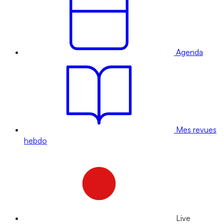
Agenda
Mes revues
hebdo
Live