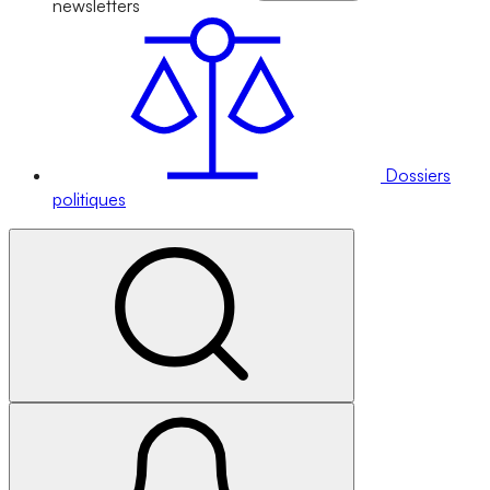
newsletters
Dossiers
politiques