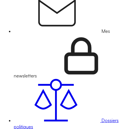
Mes
newsletters
Dossiers
politiques