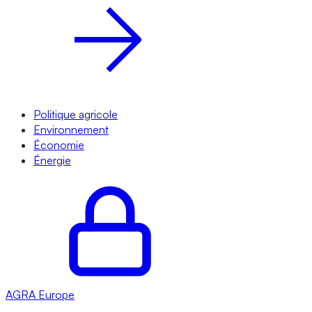
Politique agricole
Environnement
Économie
Énergie
AGRA
Europe