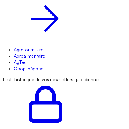
Agrofourniture
Agroalimentaire
AgTech
Coop-négoce
Tout l'historique de vos newsletters quotidiennes