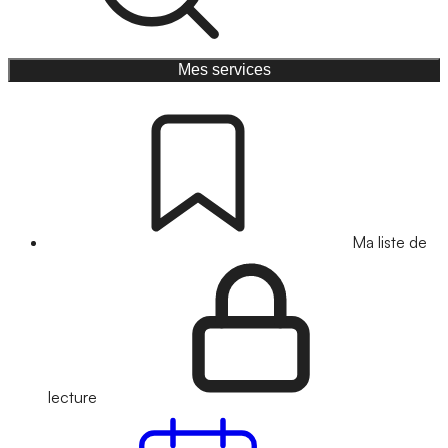
Mes services
Ma liste de
lecture