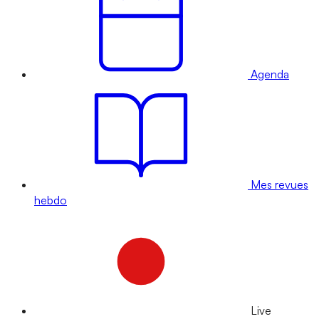
Agenda
Mes revues
hebdo
Live