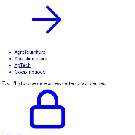
Agrofourniture
Agroalimentaire
AgTech
Coop-négoce
Tout l'historique de vos newsletters quotidiennes