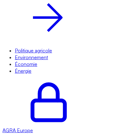
Politique agricole
Environnement
Économie
Énergie
AGRA
Europe