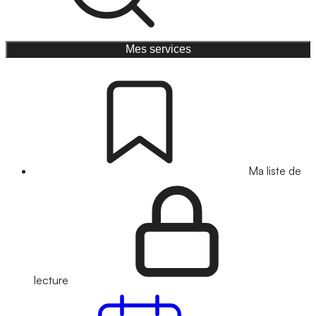
Mes services
Ma liste de
lecture