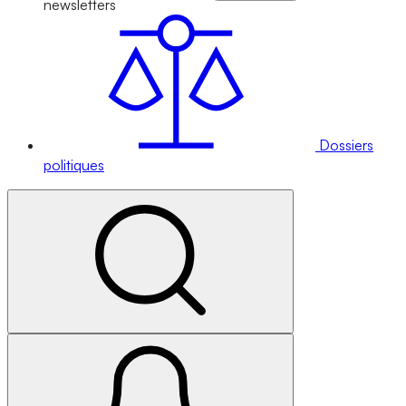
newsletters
Dossiers
politiques