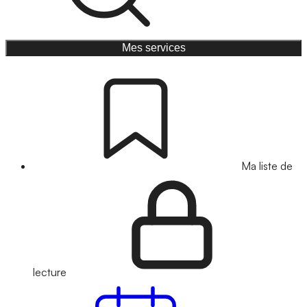
Mes services
Ma liste de
lecture