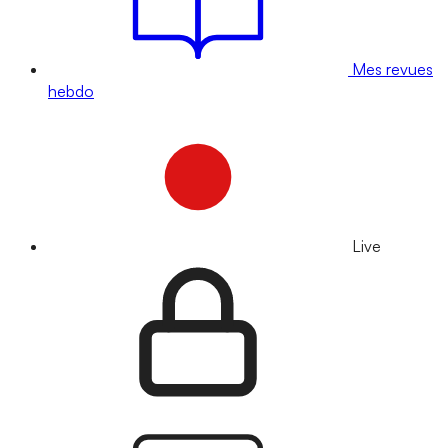
Mes revues
hebdo
Live