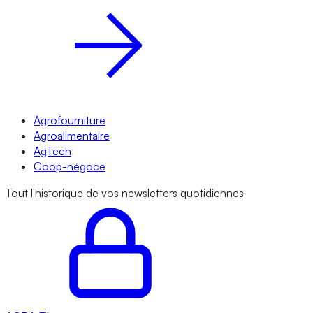
Agrofourniture
Agroalimentaire
AgTech
Coop-négoce
Tout l'historique de vos newsletters quotidiennes