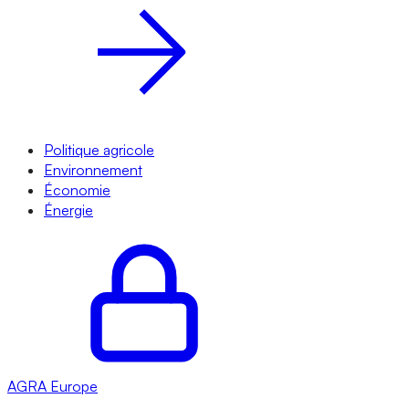
Politique agricole
Environnement
Économie
Énergie
AGRA
Europe