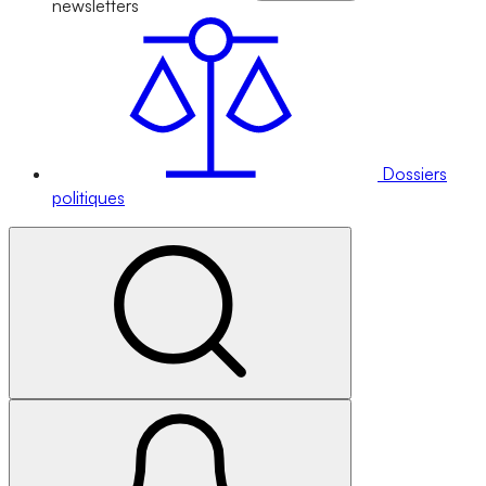
newsletters
Dossiers
politiques