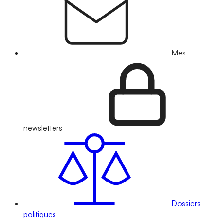
Mes
newsletters
Dossiers
politiques