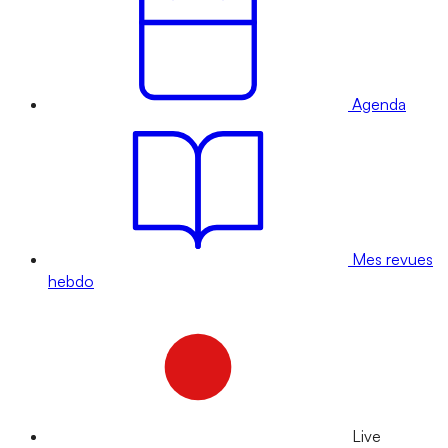
Agenda
Mes revues
hebdo
Live