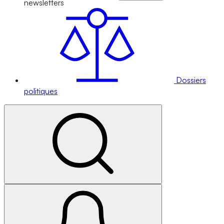
newsletters
Dossiers
politiques