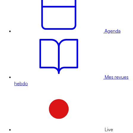
Agenda
Mes revues
hebdo
Live