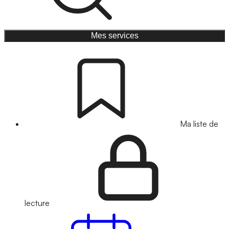
Mes services
Ma liste de
lecture