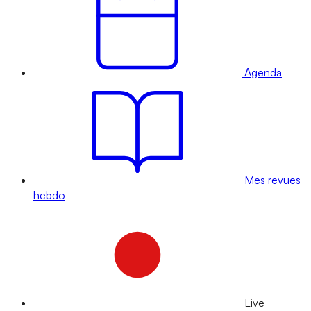
Agenda
Mes revues
hebdo
Live