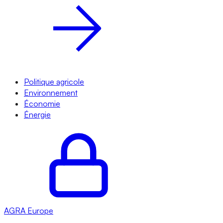
Politique agricole
Environnement
Économie
Énergie
AGRA
Europe