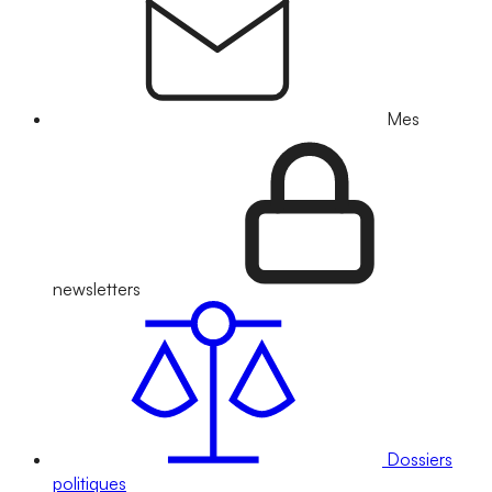
Mes
newsletters
Dossiers
politiques