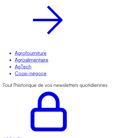
Agrofourniture
Agroalimentaire
AgTech
Coop-négoce
Tout l'historique de vos newsletters quotidiennes