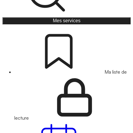
Mes services
Ma liste de
lecture