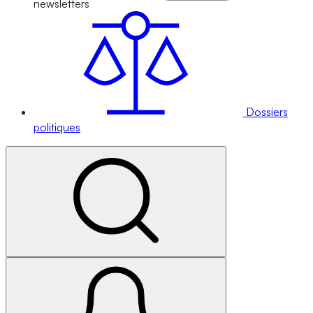
newsletters
Dossiers
politiques