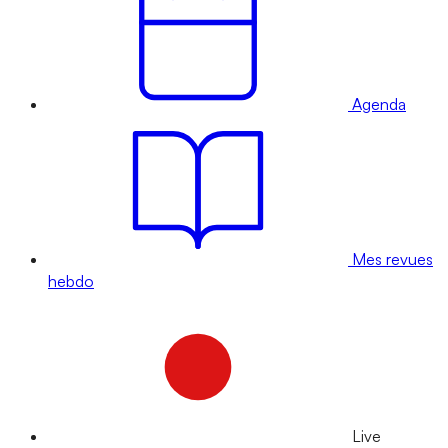
Agenda
Mes revues
hebdo
Live