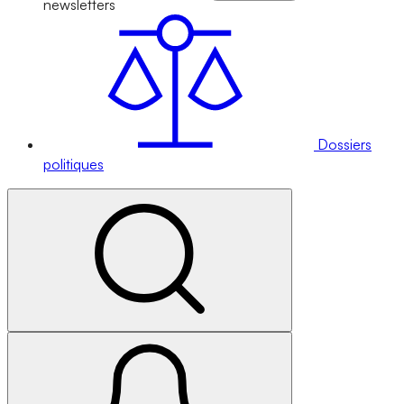
newsletters
Dossiers
politiques