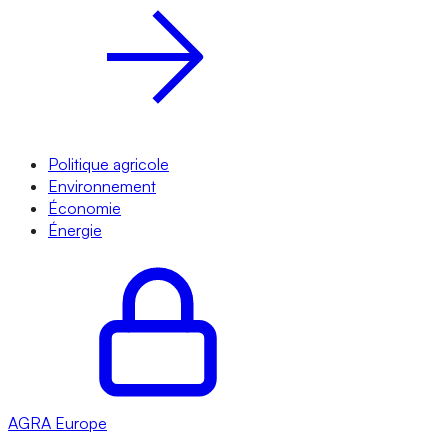
Politique agricole
Environnement
Économie
Énergie
AGRA
Europe