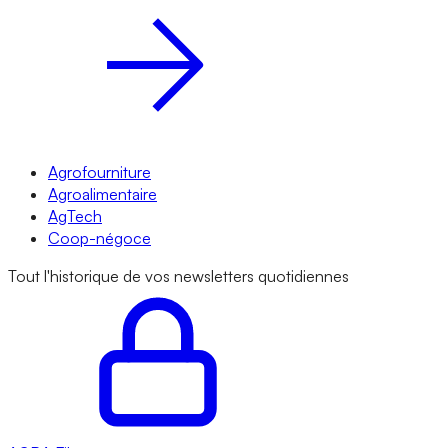
Agrofourniture
Agroalimentaire
AgTech
Coop-négoce
Tout l'historique de vos newsletters quotidiennes