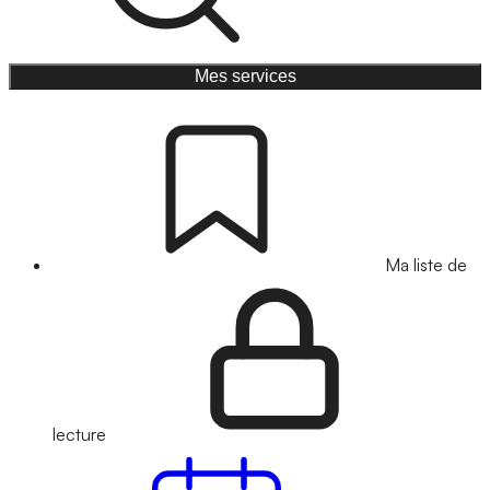
Mes services
Ma liste de
lecture