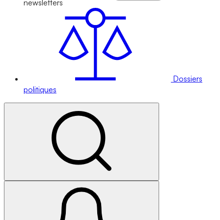
newsletters
Dossiers
politiques