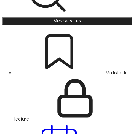
Mes services
Ma liste de
lecture