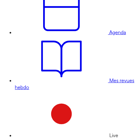
Agenda
Mes revues
hebdo
Live