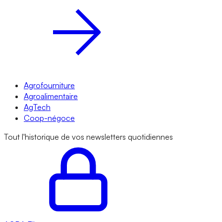
Agrofourniture
Agroalimentaire
AgTech
Coop-négoce
Tout l'historique de vos newsletters quotidiennes