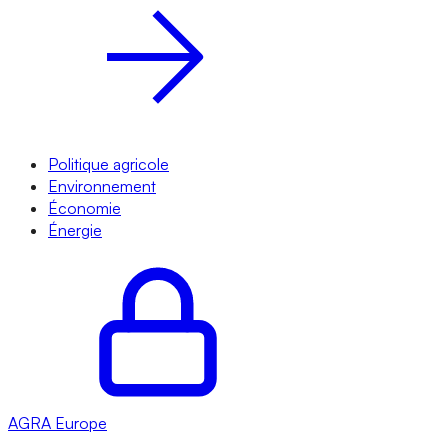
Politique agricole
Environnement
Économie
Énergie
AGRA
Europe