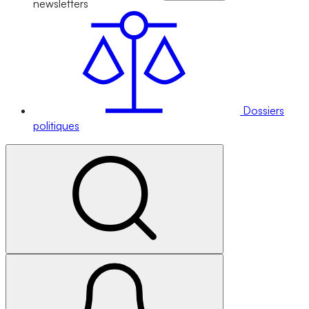
newsletters
Dossiers
politiques