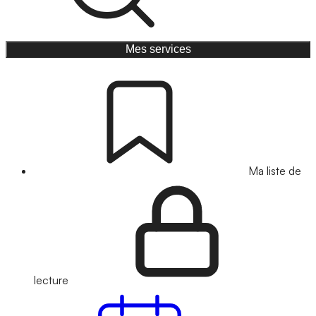
Mes services
Ma liste de
lecture