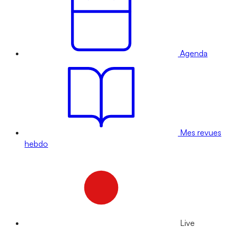
Agenda
Mes revues
hebdo
Live