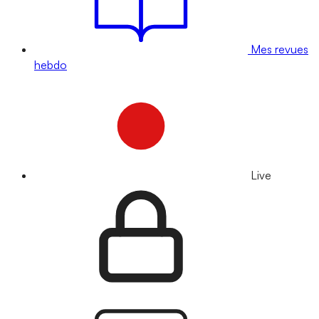
Mes revues
hebdo
Live