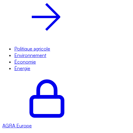
Politique agricole
Environnement
Économie
Énergie
AGRA
Europe