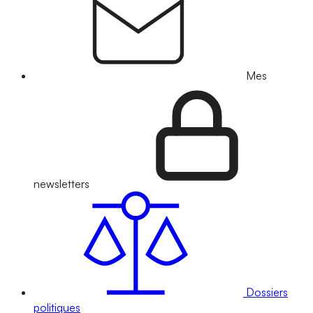
Mes
newsletters
Dossiers
politiques