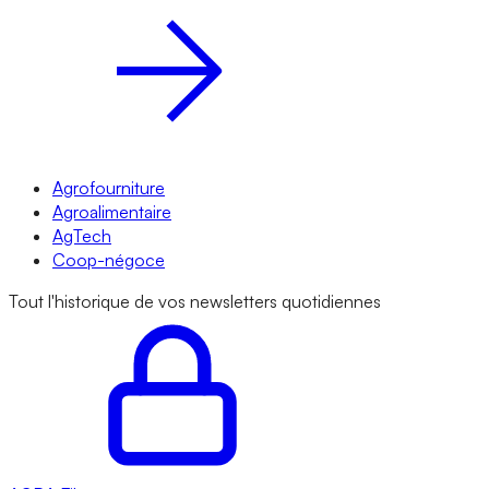
Agrofourniture
Agroalimentaire
AgTech
Coop-négoce
Tout l'historique de vos newsletters quotidiennes